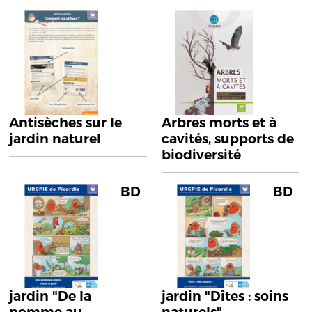
Antisèches sur le
Arbres morts et à
jardin naturel
cavités, supports de
biodiversité
BD
BD
jardin "De la
jardin "Dîtes : soins