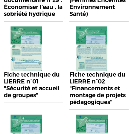
documentaire n°29 :
(Femmes Enceintes
Économiser l’eau , la
Environnement
sobriété hydrique
Santé)
Fiche technique du
Fiche technique du
LIERRE n°01
LIERRE n°02
"Sécurité et accueil
"Financements et
de groupes"
montage de projets
pédagogiques"