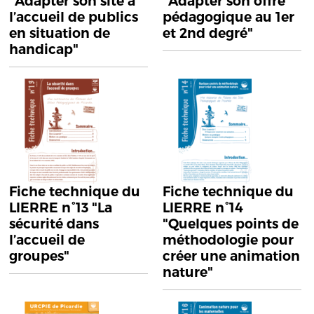
"Adapter son site à
"Adapter son offre
l’accueil de publics
pédagogique au 1er
en situation de
et 2nd degré"
handicap"
Fiche technique du
Fiche technique du
LIERRE n°13 "La
LIERRE n°14
sécurité dans
"Quelques points de
l’accueil de
méthodologie pour
groupes"
créer une animation
nature"