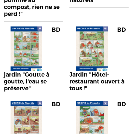
pomme au
naturels"
compost, rien ne se
perd !"
BD
BD
jardin "Goutte à
Jardin "Hôtel-
goutte, l'eau se
restaurant ouvert à
préserve"
tous !"
BD
BD