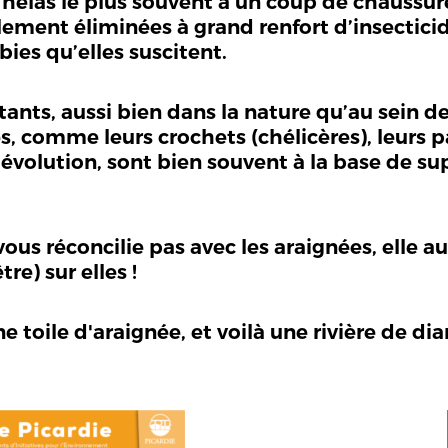
 hélas le plus souvent à un coup de chaussure
lement éliminées à grand renfort d’insectici
bies qu’elles suscitent.
ants, aussi bien dans la nature qu’au sein de
comme leurs crochets (chélicères), leurs pa
’évolution, sont bien souvent à la base de su
ous réconcilie pas avec les araignées, elle au
re) sur elles !
 toile d'araignée, et voilà une rivière de di