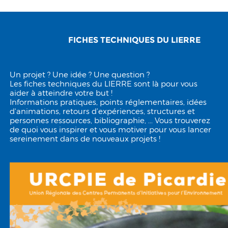
FICHES TECHNIQUES DU LIERRE
Un projet ? Une idée ? Une question ?
Les fiches techniques du LIERRE sont là pour vous
aider à atteindre votre but !
Informations pratiques, points réglementaires, idées
d'animations, retours d’expériences, structures et
personnes ressources, bibliographie, ... Vous trouverez
de quoi vous inspirer et vous motiver pour vous lancer
sereinement dans de nouveaux projets !